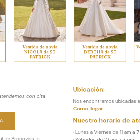
Vestido de novia
Vestido de novia
V
E
NICOLA de ST
BERTHA de ST
PATRICK
PATRICK
Ubicación:
 atendemos con cita
Nos encontramos ubicadas en
Como llegar
Nuestro horario de at
RA
· Lunes a Viernes de 11 am a 7
al de Pronovias o
· Sábados de 10 am a 7 pm.