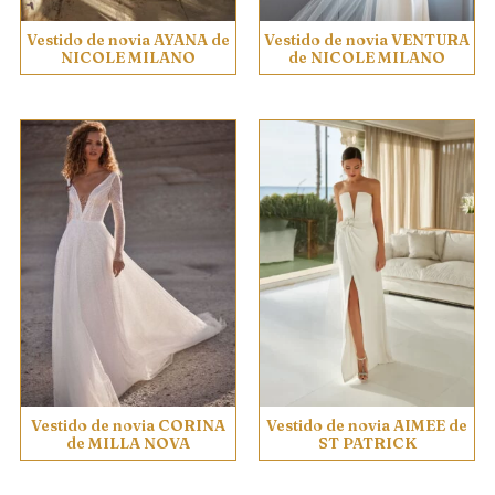
Vestido de novia AYANA de
Vestido de novia VENTURA
NICOLE MILANO
de NICOLE MILANO
Vestido de novia CORINA
Vestido de novia AIMEE de
de MILLA NOVA
ST PATRICK