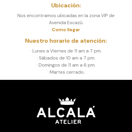
Ubicación:
Nos encontramos ubicadas en la zona VIP de
Avenida Escazú.
Como llegar
Nuestro horario de atención:
· Lunes a Viernes de 11 am a 7 pm.
· Sábados de 10 am a 7 pm.
· Domingos de 11 am a 6 pm.
· Martes cerrado.