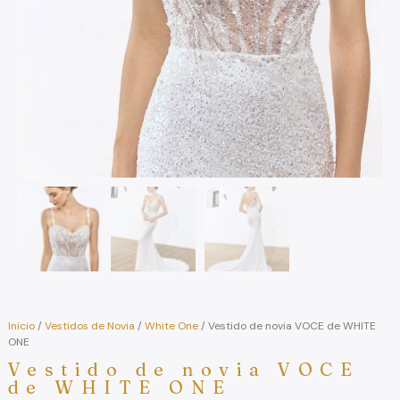
Inicio
/
Vestidos de Novia
/
White One
/ Vestido de novia VOCE de WHITE
ONE
Vestido de novia VOCE
de WHITE ONE