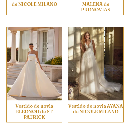
de NICOLE MILANO
MALENA de
PRONOVIAS
Vestido de novia
Vestido de novia AYANA
ELEONOR de ST
de NICOLE MILANO
PATRICK