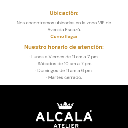
Ubicación:
Nos encontramos ubicadas en la zona VIP de
Avenida Escazú.
Como llegar
Nuestro horario de atención:
· Lunes a Viernes de 11 am a 7 pm.
· Sábados de 10 am a 7 pm.
· Domingos de 11 am a 6 pm.
· Martes cerrado.