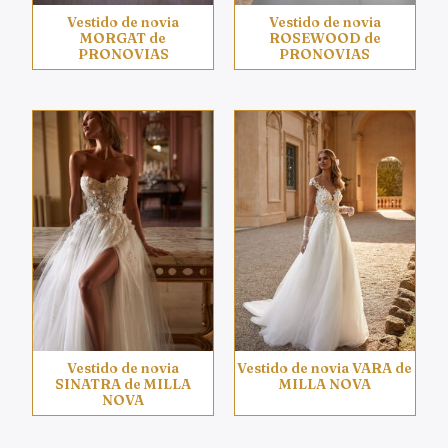
Vestido de novia
Vestido de novia
MORGAT de
ROSEWOOD de
PRONOVIAS
PRONOVIAS
Vestido de novia
Vestido de novia VARA de
SINATRA de MILLA
MILLA NOVA
NOVA