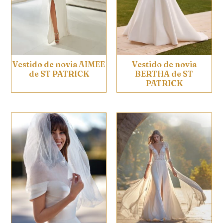
Vestido de novia AIMEE
Vestido de novia
de ST PATRICK
BERTHA de ST
PATRICK