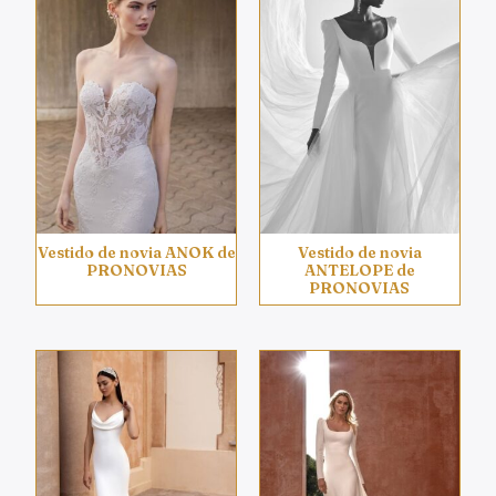
Vestido de novia ANOK de
Vestido de novia
PRONOVIAS
ANTELOPE de
PRONOVIAS