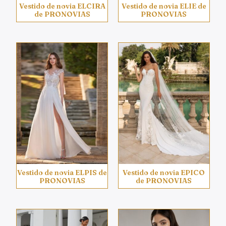
Vestido de novia ELCIRA
Vestido de novia ELIE de
de PRONOVIAS
PRONOVIAS
Vestido de novia ELPIS de
Vestido de novia EPICO
PRONOVIAS
de PRONOVIAS