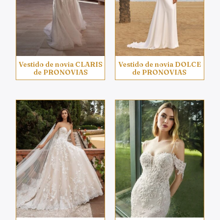
Vestido de novia CLARIS
Vestido de novia DOLCE
de PRONOVIAS
de PRONOVIAS