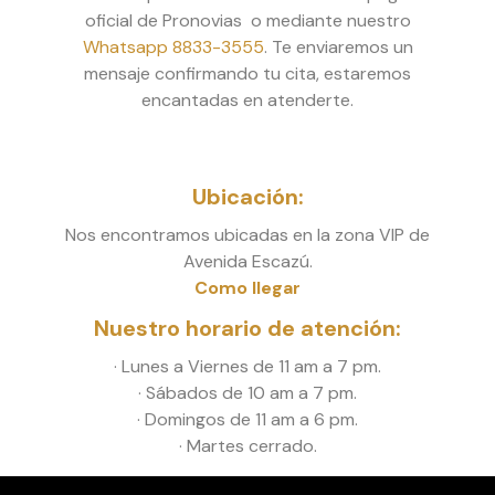
oficial de Pronovias o mediante nuestro
Whatsapp 8833-3555
. Te enviaremos un
mensaje confirmando tu cita, estaremos
encantadas en atenderte.
Ubicación:
Nos encontramos ubicadas en la zona VIP de
Avenida Escazú.
Como llegar
Nuestro horario de atención:
· Lunes a Viernes de 11 am a 7 pm.
· Sábados de 10 am a 7 pm.
· Domingos de 11 am a 6 pm.
· Martes cerrado.