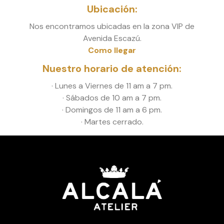
Ubicación:
Nos encontramos ubicadas en la zona VIP de
Avenida Escazú.
Como llegar
Nuestro horario de atención:
· Lunes a Viernes de 11 am a 7 pm.
· Sábados de 10 am a 7 pm.
· Domingos de 11 am a 6 pm.
· Martes cerrado.