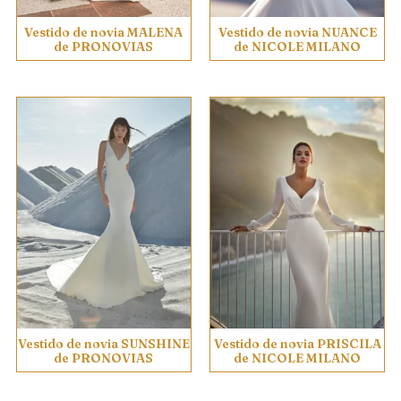
Vestido de novia MALENA
Vestido de novia NUANCE
de PRONOVIAS
de NICOLE MILANO
Vestido de novia SUNSHINE
Vestido de novia PRISCILA
de PRONOVIAS
de NICOLE MILANO