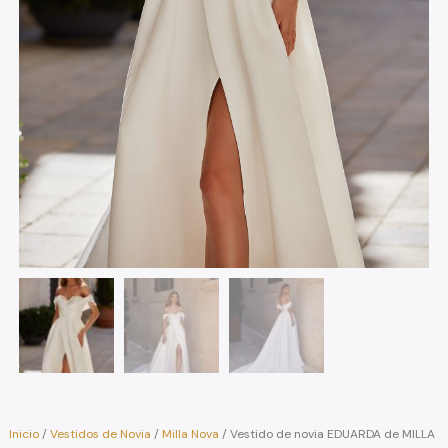
Inicio
/
Vestidos de Novia
/
Milla Nova
/ Vestido de novia EDUARDA de MILLA