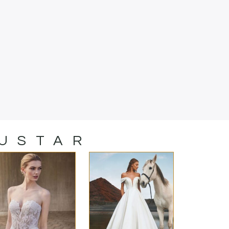
GUSTAR