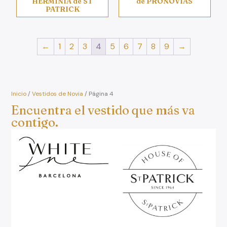
HERMINIA de ST
de PRONOVIAS
PATRICK
←
1
2
3
4
5
6
7
8
9
→
Inicio
/
Vestidos de Novia
/ Página 4
Encuentra el vestido que más va
contigo.