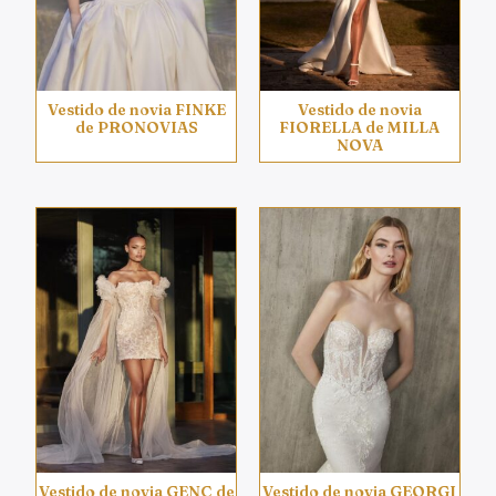
Vestido de novia FINKE
Vestido de novia
de PRONOVIAS
FIORELLA de MILLA
NOVA
Vestido de novia GENC de
Vestido de novia GEORGI