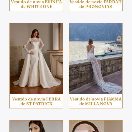
Vestido de novia EVINHA
Vestido de novia FARRAH
de WHITE ONE
de PRONOVIAS
Vestido de novia FEBRA
Vestido de novia FIAMMA
de ST PATRICK
de MILLA NOVA