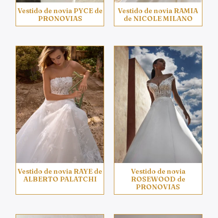
Vestido de novia PYCE de
Vestido de novia RAMIA
PRONOVIAS
de NICOLE MILANO
Vestido de novia RAYE de
Vestido de novia
ALBERTO PALATCHI
ROSEWOOD de
PRONOVIAS