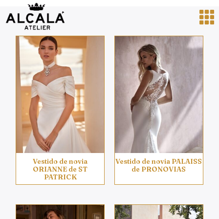
Vestido de novia
Vestido de novia PALAISS
ORIANNE de ST
de PRONOVIAS
PATRICK